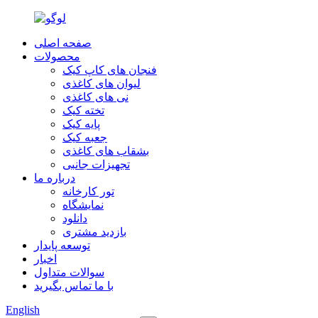
صفحه اصلی
محصولات
فنجان های کاپ کیک
لیوان های کاغذی
نی های کاغذی
تخته کیک
پایه کیک
جعبه کیک
بشقاب های کاغذی
تجهیزات جانبی
درباره ما
تور کارخانه
نمایشگاه
دانلود
بازدید مشتری
توسعه پایدار
اخبار
سوالات متداول
با ما تماس بگیرید
English