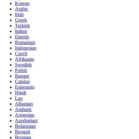
Korean
Arabic
Irish
Greek
Turkish
Italian
Danish
Romanian
Indonesian
Czech
Afrikaans
Swedish
Polish
Basque
Catalan
Esperanto
Hindi
Lao
Albanian
Amharic
Armenian
Azerbaijani
Belarusian
Bengali
Bosnian