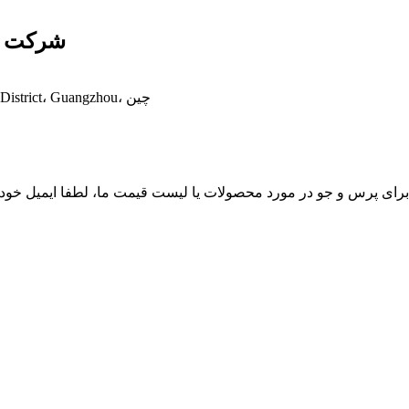
شرکت مح
شماره 1 جاده Qiaoxing Guangzhu، شهر Dongchong، Nansha District، Guangzhou، چین