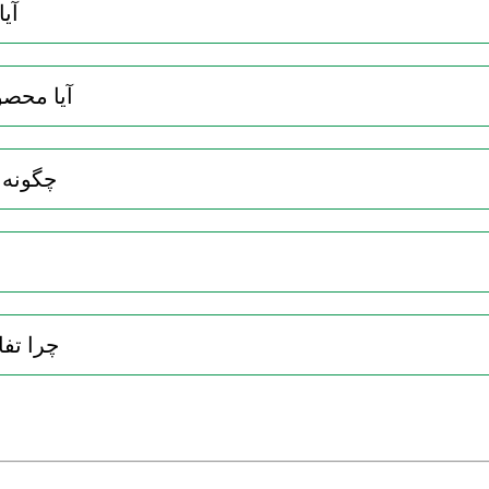
4. 
5. آیا م
6. چگون
8. چرا 